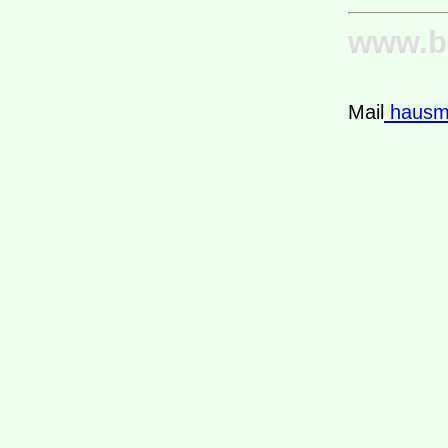
www.bu
Mail
hausme