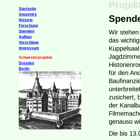
Projek
Startseite
Souvenirs
Spend
Historie
Forschung
Wir stehen
Spenden
Aufbau
das wichti
Vorschläge
Kuppelsaal
Impressum
Jagdzimmer
Schwesterprojekte
Dresden
Historienr
Berlin
für den An
Baufinanzie
unterbreite
zusichert, 
der Kanalb
Filmemache
genauso wie
Die bis 13