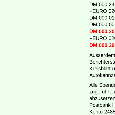
DM 000.24
+EURO 020
DM 000.010
DM 000.000
DM 000.2
+EURO 02
DM 000.2
Ausserdem 
Berichters
Kreisblatt
Autokennze
Alle Spend
zugeführt u
abzusetzen
Postbank 
Konto 2485